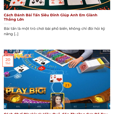
Cách Đánh Bài Tấn Siêu Đỉnh Giúp Anh Em Giành
Thắng Lớn
Bài tấn là một trò chơi bài phổ biến, không chỉ đòi hỏi kỹ
năng [...]
20
Th1