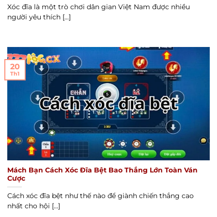
Xóc đĩa là một trò chơi dân gian Việt Nam được nhiều
người yêu thích [...]
20
Th1
Mách Bạn Cách Xóc Đĩa Bệt Bao Thắng Lớn Toàn Ván
Cược
Cách xóc đĩa bệt như thế nào để giành chiến thắng cao
nhất cho hội [...]