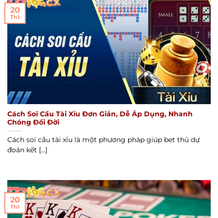
20
Th1
Cách Soi Cầu Tài Xỉu Đơn Giản, Dễ Áp Dụng, Nhanh
Chóng Đổi Đời
Cách soi cầu tài xỉu là một phương pháp giúp bet thủ dự
đoán kết [...]
20
Th1