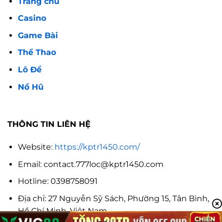
Trang chủ
Casino
Game Bài
Thể Thao
Lô Đề
Nổ Hũ
THÔNG TIN LIÊN HỆ
Website:
https://kptr1450.com/
Email:
contact.777loc@kptr1450.com
Hotline: 0398758091
Địa chỉ: 27 Nguyễn Sỹ Sách, Phường 15, Tân Bình,
Hồ Chí Minh, Việt Nam