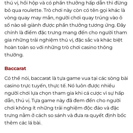
thú vị, hồi hộp và có phần thưởng hấp dẫn thì đừng
bỏ qua roulette. Trò chơi này còn có tên gọi khác là
vòng quay may mắn, người chơi quay trúng vào ô
số nào sẽ giành được phần thưởng tương ứng. Đây
chính là điểm đặc trưng mang đến cho người tham
gia những trải nghiệm thú vị, đặc sắc và khác biệt
hoàn toàn so với những trò chơi casino thông
thường.
Baccarat
Có thể nói, baccarat là tựa game vua tại các sòng bài
casino trực tuyến, thực tế. Nó luôn được nhiều
người chơi lựa chọn tham gia khi cá cược vì sự hấp
dẫn, thú vị. Tựa game này đã đem đến cho người
chơi không ít những trải nghiệm độc đáo và đặc
trưng nằm ở cách so sánh và đưa ra quyết định bốc
thêm các lá bài.