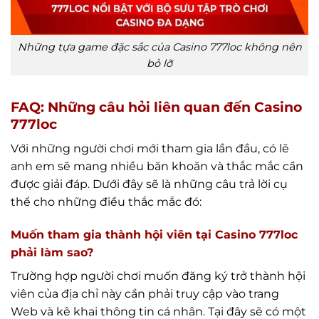
Những tựa game đặc sắc của Casino 777loc không nên
bỏ lỡ
FAQ: Những câu hỏi liên quan đến Casino
777loc
Với những người chơi mới tham gia lần đầu, có lẽ
anh em sẽ mang nhiều băn khoăn và thắc mắc cần
được giải đáp. Dưới đây sẽ là những câu trả lời cụ
thể cho những điều thắc mắc đó:
Muốn tham gia thành hội viên tại Casino 777loc
phải làm sao?
Trường hợp người chơi muốn đăng ký trở thành hội
viên của địa chỉ này cần phải truy cập vào trang
Web và kê khai thông tin cá nhân. Tại đây sẽ có một