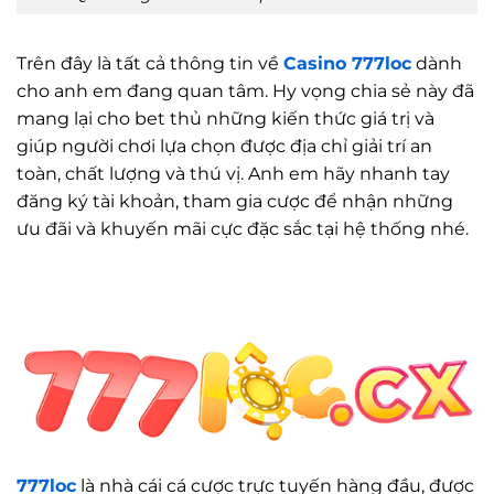
Trên đây là tất cả thông tin về
Casino 777loc
dành
cho anh em đang quan tâm. Hy vọng chia sẻ này đã
mang lại cho bet thủ những kiến thức giá trị và
giúp người chơi lựa chọn được địa chỉ giải trí an
toàn, chất lượng và thú vị. Anh em hãy nhanh tay
đăng ký tài khoản, tham gia cược để nhận những
ưu đãi và khuyến mãi cực đặc sắc tại hệ thống nhé.
777loc
là nhà cái cá cược trực tuyến hàng đầu, được