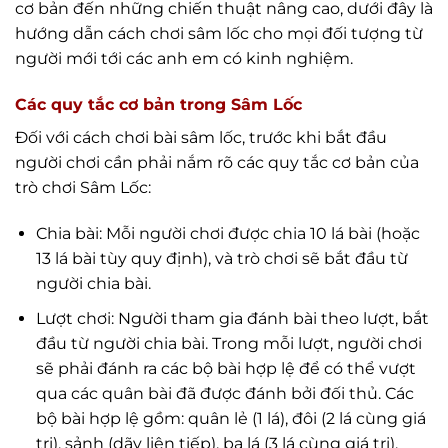
cơ bản đến những chiến thuật nâng cao, dưới đây là
hướng dẫn cách chơi sâm lốc cho mọi đối tượng từ
người mới tới các anh em có kinh nghiệm.
Các quy tắc cơ bản trong Sâm Lốc
Đối với cách chơi bài sâm lốc, trước khi bắt đầu
người chơi cần phải nắm rõ các quy tắc cơ bản của
trò chơi Sâm Lốc:
Chia bài: Mỗi người chơi được chia 10 lá bài (hoặc
13 lá bài tùy quy định), và trò chơi sẽ bắt đầu từ
người chia bài.
Lượt chơi: Người tham gia đánh bài theo lượt, bắt
đầu từ người chia bài. Trong mỗi lượt, người chơi
sẽ phải đánh ra các bộ bài hợp lệ để có thể vượt
qua các quân bài đã được đánh bởi đối thủ. Các
bộ bài hợp lệ gồm: quân lẻ (1 lá), đôi (2 lá cùng giá
trị), sảnh (dãy liên tiếp), ba lá (3 lá cùng giá trị),