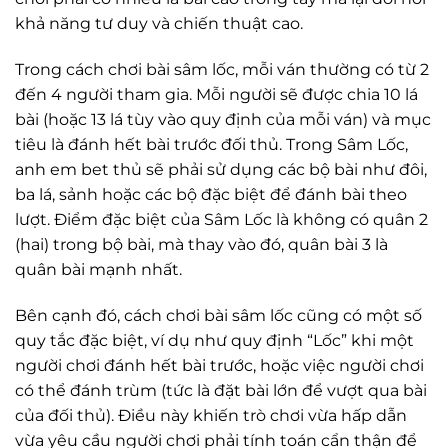
khả năng tư duy và chiến thuật cao.
Trong cách chơi bài sâm lốc, mỗi ván thường có từ 2
đến 4 người tham gia. Mỗi người sẽ được chia 10 lá
bài (hoặc 13 lá tùy vào quy định của mỗi ván) và mục
tiêu là đánh hết bài trước đối thủ. Trong Sâm Lốc,
anh em bet thủ sẽ phải sử dụng các bộ bài như đôi,
ba lá, sảnh hoặc các bộ đặc biệt để đánh bài theo
lượt. Điểm đặc biệt của Sâm Lốc là không có quân 2
(hai) trong bộ bài, mà thay vào đó, quân bài 3 là
quân bài mạnh nhất.
Bên cạnh đó, cách chơi bài sâm lốc cũng có một số
quy tắc đặc biệt, ví dụ như quy định “Lốc” khi một
người chơi đánh hết bài trước, hoặc việc người chơi
có thể đánh trùm (tức là đặt bài lớn để vượt qua bài
của đối thủ). Điều này khiến trò chơi vừa hấp dẫn
vừa yêu cầu người chơi phải tính toán cẩn thận để