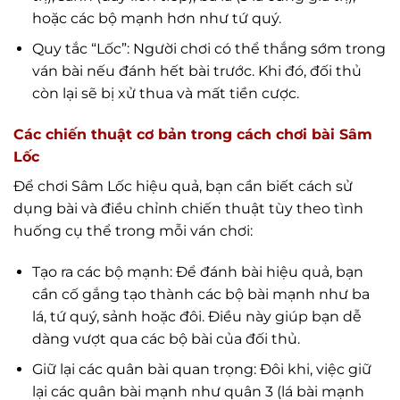
hoặc các bộ mạnh hơn như tứ quý.
Quy tắc “Lốc”: Người chơi có thể thắng sớm trong
ván bài nếu đánh hết bài trước. Khi đó, đối thủ
còn lại sẽ bị xử thua và mất tiền cược.
Các chiến thuật cơ bản trong cách chơi bài Sâm
Lốc
Để chơi Sâm Lốc hiệu quả, bạn cần biết cách sử
dụng bài và điều chỉnh chiến thuật tùy theo tình
huống cụ thể trong mỗi ván chơi:
Tạo ra các bộ mạnh: Để đánh bài hiệu quả, bạn
cần cố gắng tạo thành các bộ bài mạnh như ba
lá, tứ quý, sảnh hoặc đôi. Điều này giúp bạn dễ
dàng vượt qua các bộ bài của đối thủ.
Giữ lại các quân bài quan trọng: Đôi khi, việc giữ
lại các quân bài mạnh như quân 3 (lá bài mạnh