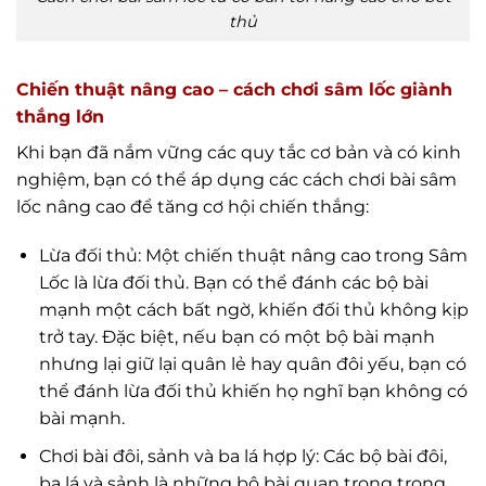
thủ
Chiến thuật nâng cao – cách chơi sâm lốc giành
thắng lớn
Khi bạn đã nắm vững các quy tắc cơ bản và có kinh
nghiệm, bạn có thể áp dụng các cách chơi bài sâm
lốc nâng cao để tăng cơ hội chiến thắng:
Lừa đối thủ: Một chiến thuật nâng cao trong Sâm
Lốc là lừa đối thủ. Bạn có thể đánh các bộ bài
mạnh một cách bất ngờ, khiến đối thủ không kịp
trở tay. Đặc biệt, nếu bạn có một bộ bài mạnh
nhưng lại giữ lại quân lẻ hay quân đôi yếu, bạn có
thể đánh lừa đối thủ khiến họ nghĩ bạn không có
bài mạnh.
Chơi bài đôi, sảnh và ba lá hợp lý: Các bộ bài đôi,
ba lá và sảnh là những bộ bài quan trọng trong