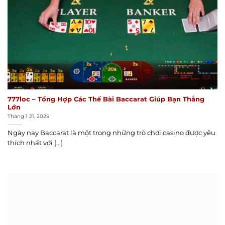
777loc – Tổng Hợp Các Thế Bài Baccarat Giúp Bạn Thắng
Lớn
Tháng 1 21, 2025
Ngày nay Baccarat là một trong những trò chơi casino được yêu
thích nhất với [...]