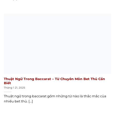
Thuật Ngữ Trong Baccarat – Từ Chuyên Môn Bet Thủ Cần
Biết
Tháng 1 21, 2025
Thuật ngữ trong baccarat gồm những từ nào là thắc mắc của
nhiều bet thủ. [...]