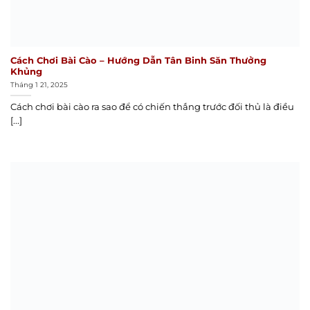
Cách Chơi Bài Cào – Hướng Dẫn Tân Binh Săn Thưởng
Khủng
Tháng 1 21, 2025
Cách chơi bài cào ra sao để có chiến thắng trước đối thủ là điều
[...]