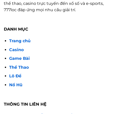
thể thao, casino trực tuyến đến xổ số và e-sports,
777loc đáp ứng mọi nhu cầu giải trí.
DANH MỤC
Trang chủ
Casino
Game Bài
Thể Thao
Lô Đề
Nổ Hũ
THÔNG TIN LIÊN HỆ