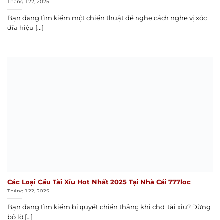
Tháng 1 22, 2025
Bạn đang tìm kiếm một chiến thuật để nghe cách nghe vị xóc
đĩa hiệu [...]
Các Loại Cầu Tài Xỉu Hot Nhất 2025 Tại Nhà Cái 777loc
Tháng 1 22, 2025
Bạn đang tìm kiếm bí quyết chiến thắng khi chơi tài xỉu? Đừng
bỏ lỡ [...]