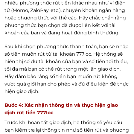
nhiều phương thức rút tiền khác nhau như ví điện
tử (Momo, ZaloPay, etc.), chuyển khoản ngân hàng
hoặc phương thức với thẻ cào. Hãy chắc chắn rằng
phương thức bạn chọn đã được liên kết với tài
khoản của bạn và đang hoạt động bình thường.
Sau khi chọn phương thức thanh toán, bạn sẽ nhập
số tiền muốn rút từ tài khoản 777loc. Hệ thống sẽ
hiển thị số dư tài khoản của bạn và số tiền tối thiểu,
tối đa mà bạn có thể rút trong một lần giao dịch.
Hãy đảm bảo rằng số tiền bạn muốn rút không
vượt quá giới hạn cho phép và đủ điều kiện để thực
hiện giao dịch.
Bước 4: Xác nhận thông tin và thực hiện giao
dịch rút tiền 777loc
Trước khi hoàn tất giao dịch, hệ thống sẽ yêu cầu
bạn kiểm tra lại thông tin như số tiền rút và phương