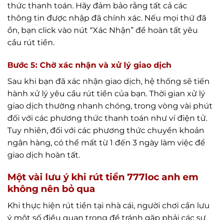
thức thanh toán. Hãy đảm bảo rằng tất cả các
thông tin được nhập đã chính xác. Nếu mọi thứ đã
ổn, bạn click vào nút “Xác Nhận” để hoàn tất yêu
cầu rút tiền.
Bước 5: Chờ xác nhận và xử lý giao dịch
Sau khi bạn đã xác nhận giao dịch, hệ thống sẽ tiến
hành xử lý yêu cầu rút tiền của bạn. Thời gian xử lý
giao dịch thường nhanh chóng, trong vòng vài phút
đối với các phương thức thanh toán như ví điện tử.
Tuy nhiên, đối với các phương thức chuyển khoản
ngân hàng, có thể mất từ 1 đến 3 ngày làm việc để
giao dịch hoàn tất.
Một vài lưu ý khi rút tiền 777loc anh em
không nên bỏ qua
Khi thực hiện rút tiền tại nhà cái, người chơi cần lưu
ý một số điều quan trọng để tránh gặp phải các sự