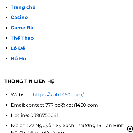
Trang chủ
Casino
Game Bài
Thể Thao
Lô Đề
Nổ Hũ
THÔNG TIN LIÊN HỆ
Website:
https://kptr1450.com/
Email:
contact.777loc@kptr1450.com
Hotline: 0398758091
Địa chỉ: 27 Nguyễn Sỹ Sách, Phường 15, Tân Bình,
Hồ Chí Minh, Việt Nam