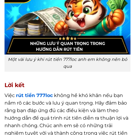
Một vài lưu ý khi rút tiền 777loc anh em không nên bỏ
qua
Lời kết
Việc
rút tiền 777loc
không hề khó khăn nếu bạn
nắm rõ các bước và lưu ý quan trọng. Hãy đảm bảo
rằng bạn đáp ứng đủ các điều kiện và làm theo
hướng dẫn để quá trình rút tiền diễn ra thuận lợi và
nhanh chóng. Chúc anh em sẽ có những trải
nghiệm tuyệt vời và thành công trong việc rút tiền