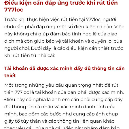
Điều kiện cần đáp ứng trước khi rút tiền
777loc
Trước khi thực hiện việc rút tiền tại 777loc, người
chơi cần phải đáp ứng một số điều kiện cơ bản. Việc
này không chỉ giúp đảm bảo tính hợp lệ của giao
dịch mà còn giúp bảo vệ tài khoản và quyền lợi của
người chơi. Dưới đây là các điều kiện cần thiết trước
khi rút tiền từ nhà cái:
Tài khoản đã được xác minh đầy đủ thông tin cần
thiết
Một trong những yêu cầu quan trọng nhất để rút
tiền 777loc là tài khoản của bạn phải được xác minh.
Điều này có nghĩa là anh em cần phải cung cấp đầy
đủ thông tin cá nhân và xác minh danh tính của
mình, bao gồm các bước như cung cấp ảnh chụp
giấy tờ tùy thân và các thông tin liên quan khác
theo yêu cầu của nhà cái. Việc này nhằm đảm bảo