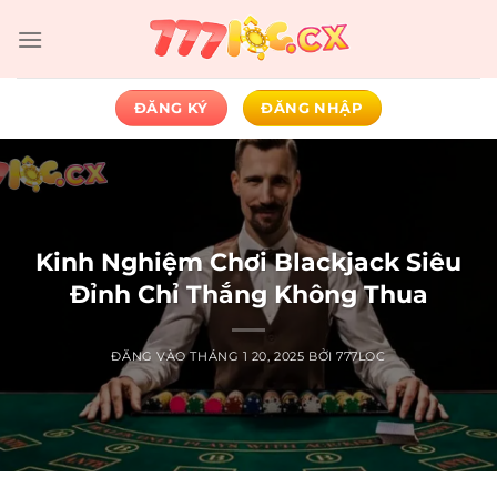
Bỏ
qua
nội
dung
ĐĂNG KÝ
ĐĂNG NHẬP
Kinh Nghiệm Chơi Blackjack Siêu
Đỉnh Chỉ Thắng Không Thua
ĐĂNG VÀO
THÁNG 1 20, 2025
BỞI
777LOC