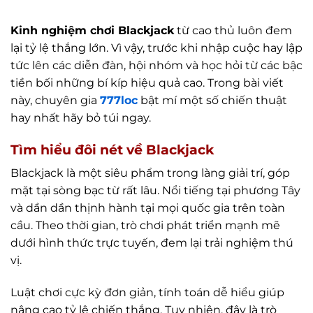
Kinh nghiệm chơi Blackjack
từ cao thủ luôn đem
lại tỷ lệ thắng lớn. Vì vậy, trước khi nhập cuộc hay lập
tức lên các diễn đàn, hội nhóm và học hỏi từ các bậc
tiền bối những bí kíp hiệu quả cao. Trong bài viết
này, chuyên gia
777loc
bật mí một số chiến thuật
hay nhất hãy bỏ túi ngay.
Tìm hiểu đôi nét về Blackjack
Blackjack là một siêu phẩm trong làng giải trí, góp
mặt tại sòng bạc từ rất lâu. Nổi tiếng tại phương Tây
và dần dần thịnh hành tại mọi quốc gia trên toàn
cầu. Theo thời gian, trò chơi phát triển mạnh mẽ
dưới hình thức trực tuyến, đem lại trải nghiệm thú
vị.
Luật chơi cực kỳ đơn giản, tính toán dễ hiểu giúp
nâng cao tỷ lệ chiến thắng. Tuy nhiên, đây là trò