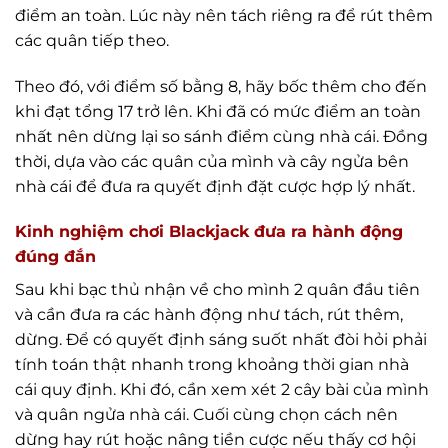
điểm an toàn. Lúc này nên tách riêng ra để rút thêm
các quân tiếp theo.
Theo đó, với điểm số bằng 8, hãy bốc thêm cho đến
khi đạt tổng 17 trở lên. Khi đã có mức điểm an toàn
nhất nên dừng lại so sánh điểm cùng nhà cái. Đồng
thời, dựa vào các quân của mình và cây ngửa bên
nhà cái để đưa ra quyết định đặt cược hợp lý nhất.
Kinh nghiệm chơi Blackjack đưa ra hành động
đúng đắn
Sau khi bạc thủ nhận về cho mình 2 quân đầu tiên
và cần đưa ra các hành động như tách, rút thêm,
dừng. Để có quyết định sáng suốt nhất đòi hỏi phải
tính toán thật nhanh trong khoảng thời gian nhà
cái quy định. Khi đó, cần xem xét 2 cây bài của mình
và quân ngửa nhà cái. Cuối cùng chọn cách nên
dừng hay rút hoặc nâng tiền cược nếu thấy cơ hội