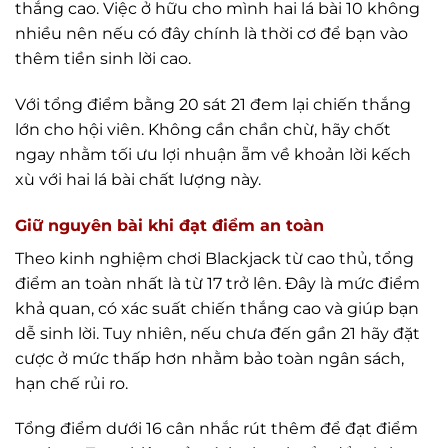
thắng cao. Việc ở hữu cho mình hai lá bài 10 không
nhiều nên nếu có đây chính là thời cơ để bạn vào
thêm tiền sinh lời cao.
Với tổng điểm bằng 20 sát 21 đem lại chiến thắng
lớn cho hội viên. Không cần chần chừ, hãy chốt
ngay nhằm tối ưu lợi nhuận ẵm về khoản lời kếch
xù với hai lá bài chất lượng này.
Giữ nguyên bài khi đạt điểm an toàn
Theo kinh nghiệm chơi Blackjack từ cao thủ, tổng
điểm an toàn nhất là từ 17 trở lên. Đây là mức điểm
khả quan, có xác suất chiến thắng cao và giúp bạn
dễ sinh lời. Tuy nhiên, nếu chưa đến gần 21 hãy đặt
cược ở mức thấp hơn nhằm bảo toàn ngân sách,
hạn chế rủi ro.
Tổng điểm dưới 16 cân nhắc rút thêm để đạt điểm