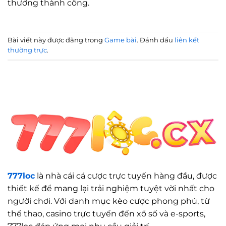
thưởng thành công.
Bài viết này được đăng trong
Game bài
. Đánh dấu
liên kết
thường trực
.
777loc
là nhà cái cá cược trực tuyến hàng đầu, được
thiết kế để mang lại trải nghiệm tuyệt vời nhất cho
người chơi. Với danh mục kèo cược phong phú, từ
thể thao, casino trực tuyến đến xổ số và e-sports,