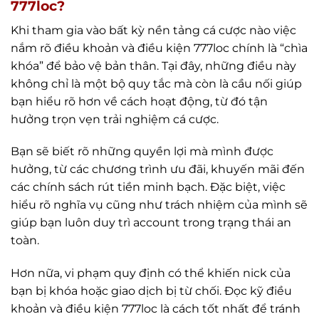
777loc?
Khi tham gia vào bất kỳ nền tảng cá cược nào việc
nắm rõ điều khoản và điều kiện 777loc chính là “chìa
khóa” để bảo vệ bản thân. Tại đây, những điều này
không chỉ là một bộ quy tắc mà còn là cầu nối giúp
bạn hiểu rõ hơn về cách hoạt động, từ đó tận
hưởng trọn vẹn trải nghiệm cá cược.
Bạn sẽ biết rõ những quyền lợi mà mình được
hưởng, từ các chương trình ưu đãi, khuyến mãi đến
các chính sách rút tiền minh bạch. Đặc biệt, việc
hiểu rõ nghĩa vụ cũng như trách nhiệm của mình sẽ
giúp bạn luôn duy trì account trong trạng thái an
toàn.
Hơn nữa, vi phạm quy định có thể khiến nick của
bạn bị khóa hoặc giao dịch bị từ chối. Đọc kỹ điều
khoản và điều kiện 777loc là cách tốt nhất để tránh