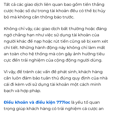
Tất cả các giao dịch liên quan bao gồm tiền thắng
cược hoặc số dư trong tài khoản đều có thể bị hủy
bỏ mà không cần thông báo trước.
Không chỉ vậy, các giao dịch bất thường hoặc đáng
ngờ chẳng hạn như việc sử dụng tài khoản của
người khác để nạp hoặc rút tiền cũng sẽ bị xem xét
chi tiết. Những hành động này không chỉ làm mất
an toàn cho hệ thống mà còn gây ảnh hưởng tiêu
cực đến trải nghiệm của cộng động người dùng.
Vì vậy, để tránh các vấn đề phát sinh, khách hàng
cần luôn đảm bảo tuân thủ đúng quy định của nhà
cái đi kèm với sử dụng tài khoản một cách minh
bạch và hợp pháp.
Điều khoản và điều kiện 777loc
là yếu tố quan
trọng giúp khách hàng có trải nghiệm cá cược an