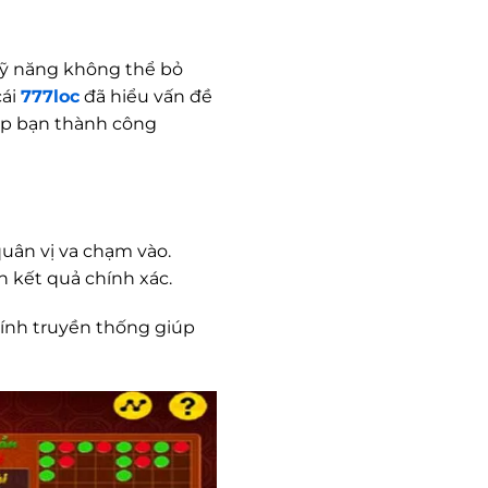
kỹ năng không thể bỏ
cái
777loc
đã hiểu vấn đề
úp bạn thành công
quân vị va chạm vào.
 kết quả chính xác.
tính truyền thống giúp