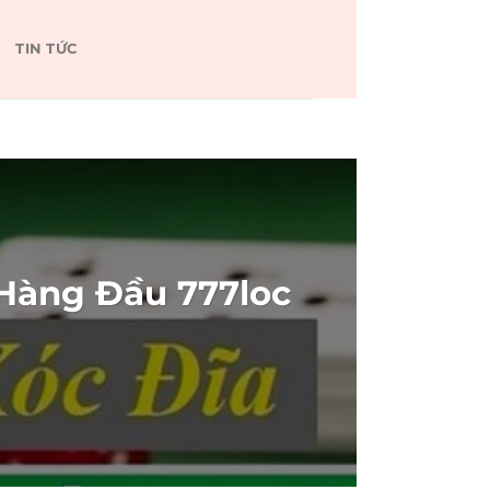
P
TIN TỨC
 Hàng Đầu 777loc