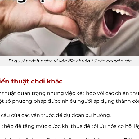
Bí quyết cách nghe vị xóc đĩa chuẩn từ các chuyên gia
iến thuật chơi khác
 thuật quan trọng nhưng việc kết hợp với các chiến thu
 Một số phương pháp được nhiều người áp dụng thành c
 cầu của các ván trước để dự đoán xu hướng.
hếp để tăng mức cược khi thua để tối ưu hóa cơ hội lấy l