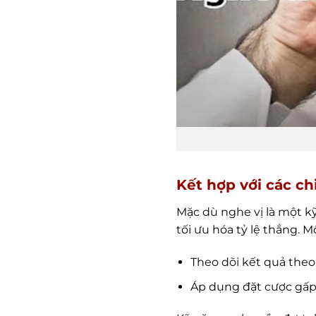
Kết hợp với các ch
Mặc dù nghe vị là một kỹ
tối ưu hóa tỷ lệ thắng.
Theo dõi kết quả theo
Áp dụng đặt cược gấp t