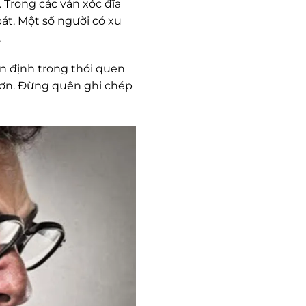
 Trong các ván xóc đĩa
át. Một số người có xu
.
 ổn định trong thói quen
 hơn. Đừng quên ghi chép