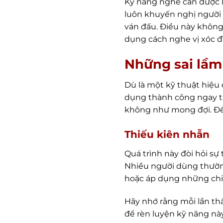
Kỹ năng nghe cần được l
luôn khuyến nghị người
ván đấu. Điều này không
dụng cách nghe vị xóc đ
Những sai lầm 
Dù là một kỹ thuật hiệu
dụng thành công ngay từ
không như mong đợi. Để 
Thiếu kiên nhẫn
Quá trình này đòi hỏi sự 
Nhiều người dùng thường
hoặc áp dụng những chi
Hãy nhớ rằng mỗi lần thất
để rèn luyện kỹ năng này