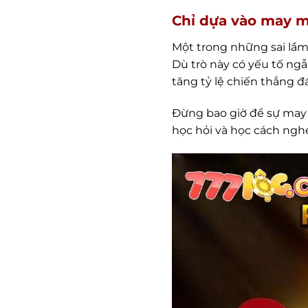
Chỉ dựa vào may 
Một trong những sai lầm 
Dù trò này có yếu tố ng
tăng tỷ lệ chiến thắng đ
Đừng bao giờ để sự may 
học hỏi và học cách nghe