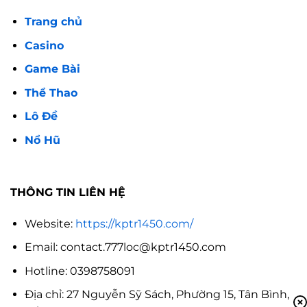
Trang chủ
Casino
Game Bài
Thể Thao
Lô Đề
Nổ Hũ
THÔNG TIN LIÊN HỆ
Website:
https://kptr1450.com/
Email:
contact.777loc@kptr1450.com
Hotline: 0398758091
Địa chỉ: 27 Nguyễn Sỹ Sách, Phường 15, Tân Bình,