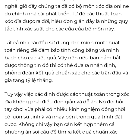
nghệ, giờ đây chúng ta đã có bộ môn xóc đĩa online
do chính nhà cái phát triển. Từ đó các thuật toán
xóc đĩa được ra đời, hiểu đơn giản đây là những quy
tắc tính xác suất cho các cửa của bộ môn này.
Tất cả nhà cái đều sử dụng cho mình một thuật
toán riêng để đảm bảo tính công bằng và minh
bạch cho các kết quả. Vậy nên nếu bạn nắm bắt
được thông tin đó thì có thể đưa ra nhận định,
phỏng đoán kết quả chuẩn xác cho các trận đấu và
gia tăng tỷ lệ thắng.
Tuy vậy việc xác định được các thuật toán trong xóc
đĩa không phải điều đơn giản và dễ ăn. Nó đòi hỏi
tay chơi vừa phải có nhiều kinh nghiệm đồng thời
có luôn sự tinh ý và nhạy bén trong quá trình đặt
cược. Không chỉ vậy bạn cần kết hợp thêm cả
phương án soi cầu để tìm ra kết quả chuẩn xác