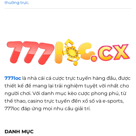
thường trực
.
777loc
là nhà cái cá cược trực tuyến hàng đầu, được
thiết kế để mang lại trải nghiệm tuyệt vời nhất cho
người chơi. Với danh mục kèo cược phong phú, từ
thể thao, casino trực tuyến đến xổ số và e-sports,
777loc đáp ứng mọi nhu cầu giải trí.
DANH MỤC