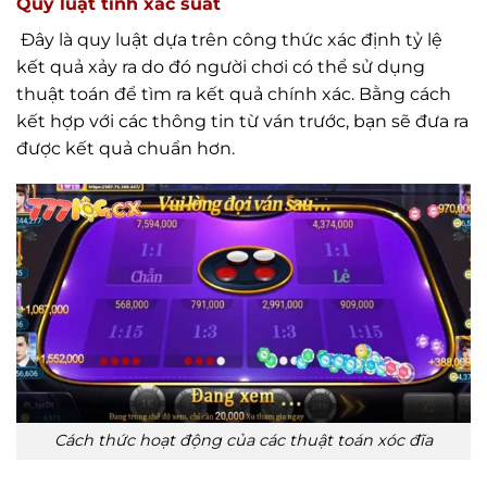
Quy luật tính xác suất
Đây là quy luật dựa trên công thức xác định tỷ lệ
kết quả xảy ra do đó người chơi có thể sử dụng
thuật toán để tìm ra kết quả chính xác. Bằng cách
kết hợp với các thông tin từ ván trước, bạn sẽ đưa ra
được kết quả chuẩn hơn.
Cách thức hoạt động của các thuật toán xóc đĩa