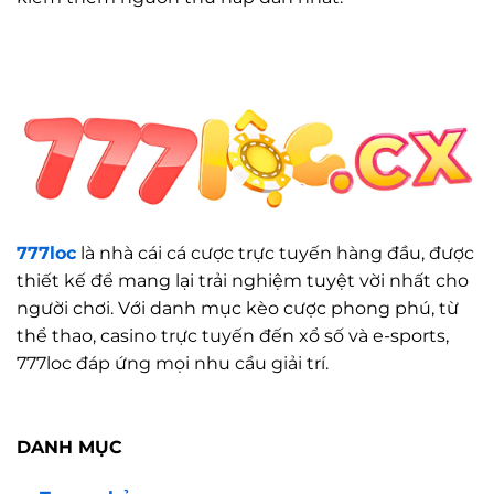
777loc
là nhà cái cá cược trực tuyến hàng đầu, được
thiết kế để mang lại trải nghiệm tuyệt vời nhất cho
người chơi. Với danh mục kèo cược phong phú, từ
thể thao, casino trực tuyến đến xổ số và e-sports,
777loc đáp ứng mọi nhu cầu giải trí.
DANH MỤC