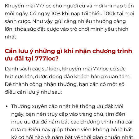
Khuyến mãi 777loc cho người cũ và mới khi nạp tiền
mỗi ngày. Có ngay 10% khi nạp tối thiểu 100k tại mọi
sảnh cược. Như vậy, gửi càng nhiều thưởng càng
lớn, thỏa sức đặt cược vào trò chơi mình yêu thích
nhất.
Cần lưu ý những gì khi nhận chương trình
ưu đãi tại 777loc?
Danh sách các sự kiện, khuyến mãi 777loc có sức
hút cực lớn, được đông đảo khách hàng quan tâm.
Để thành công nhận thưởng, bạn cần có một số
điều cần lưu ý như sau:
Thường xuyên cập nhật hệ thống ưu đãi: Mỗi
ngày, bạn nên truy cập vào trang chủ, tìm đến
mục ưu đãi để nắm bắt các chương trình nhà cái
đưa ra. Điều này giúp thành viên không bỏ lỡ bất
kỳ cơ hội nào và nắm bắt về thời gian chuẩn nhất.