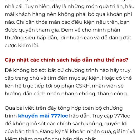
nhà cái. Tuy nhiên, đây là những món quà tri ân, hậu
mãi khách hàng nên không phải bỏ qua khoản phí
nào. Chỉ cần thỏa mãn các điều kiện nêu trên, bạn
được quyền tham gia. Đem về cho mình phần
thưởng siêu hấp dẫn, lợi nhuận cao và dễ dàng đặt
cược kiếm lời.
Cập nhật các chính sách hấp dẫn như thế nào?
Để không bỏ sót bất cứ chương trình nào hãy truy
cập trang chủ và tìm đến mục sự kiện. Hoặc có thể
liên hệ trực tiếp tới bộ phận CSKH, nhân viên sẽ
hướng dẫn cách nhận nhanh chóng, thành công.
Qua bài viết trên đây tổng hợp toàn bộ chương
trình
khuyến mãi 777loc
hấp dẫn. Truy cập 777loc
để không bỏ sót các chính sách khủng, quyền lợi
của bản thân. Đăng ký tài khoản nhận quà, giải trí và
kiếm thêm nguồn thu hấp dẫn nhất.